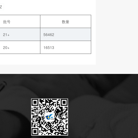
Z
批号
数量
21+
56462
20+
16513