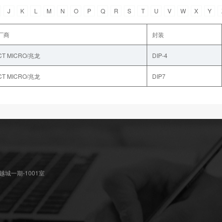
J
K
L
M
N
O
P
Q
R
S
T
U
V
W
X
Y
厂商
封装
CT MICRO/兆龙
DIP-4
CT MICRO/兆龙
DIP7
城一期-1001室