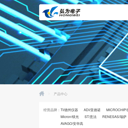
>
产品中心
经营品牌：
TI/德州仪器
ADI/亚德诺
MICROCHIP
Micron/镁光
ST/意法
RENESAS/瑞萨
AVAGO/安华高