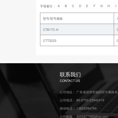
A
B
C
D
E
F
G
H
I
字母索引：
型号/型号规格
CT817C-H
CTT3223
联系我们
CONTACT US
公司地址： 广东省深圳市福田区中康路卓越
公司电话： 86-0755-23942419
移动电话： 13824584784
公司邮箱： 3005277985@qq.com