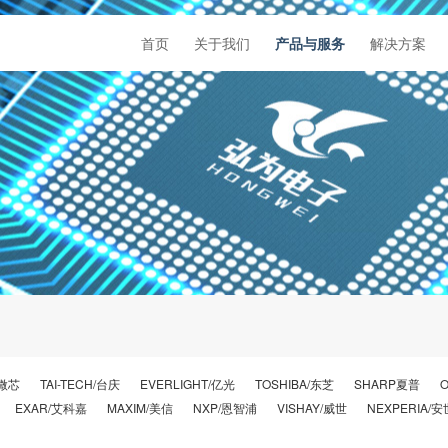
首页
关于我们
产品与服务
解决方案
/微芯
TAI-TECH/台庆
EVERLIGHT/亿光
TOSHIBA/东芝
SHARP夏普
EXAR/艾科嘉
MAXIM/美信
NXP/恩智浦
VISHAY/威世
NEXPERIA/安